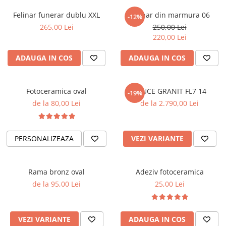
Placa memoriala
Felinar funerar dublu XXL
Felinar din marmura 06
-12%
Placute ABS personalizate
265,00 Lei
250,00 Lei
220,00 Lei
Solutii intretinere granit si
marmura
ADAUGA IN COS
ADAUGA IN COS
Fotoceramica oval
CRUCE GRANIT FL7 14
-19%
de la 80,00 Lei
de la 2.790,00 Lei
PERSONALIZEAZA
VEZI VARIANTE
Rama bronz oval
Adeziv fotoceramica
de la 95,00 Lei
25,00 Lei
VEZI VARIANTE
ADAUGA IN COS