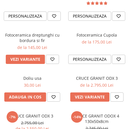
PERSONALIZEAZA
PERSONALIZEAZA
Fotoceramica dreptunghi cu
Fotoceramica Cupola
bordura si fir
de la 175,00 Lei
de la 145,00 Lei
VEZI VARIANTE
PERSONALIZEAZA
Doliu usa
CRUCE GRANIT ODX 3
30,00 Lei
de la 2.795,00 Lei
ADAUGA IN COS
VEZI VARIANTE
CRUCE GRANIT ODX 3
CRUCE GRANIT ODOX 4
-7%
-14%
130x50x8cm
2.755,00 Lei
2.745,00 Lei
de la 2.550,00 Lei