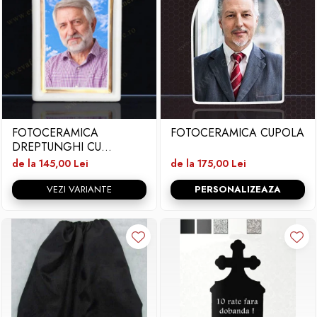
FOTOCERAMICA
FOTOCERAMICA CUPOLA
DREPTUNGHI CU
BORDURA SI FIR
de la 145,00 Lei
de la 175,00 Lei
VEZI VARIANTE
PERSONALIZEAZA