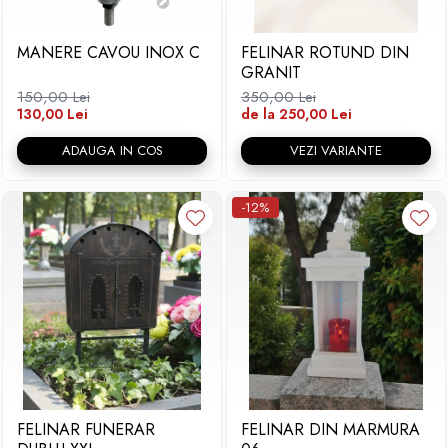
Placa memoriala
MANERE CAVOU INOX C
FELINAR ROTUND DIN
Placute ABS personalizate
GRANIT
Solutii intretinere granit si
150,00 Lei
350,00 Lei
marmura
130,00 Lei
de la 250,00 Lei
ADAUGA IN COS
VEZI VARIANTE
-12%
FELINAR FUNERAR
FELINAR DIN MARMURA