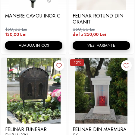
Placa memoriala
MANERE CAVOU INOX C
FELINAR ROTUND DIN
Placute ABS personalizate
GRANIT
Solutii intretinere granit si
150,00 Lei
350,00 Lei
marmura
130,00 Lei
de la 250,00 Lei
ADAUGA IN COS
VEZI VARIANTE
-12%
FELINAR FUNERAR
FELINAR DIN MARMURA