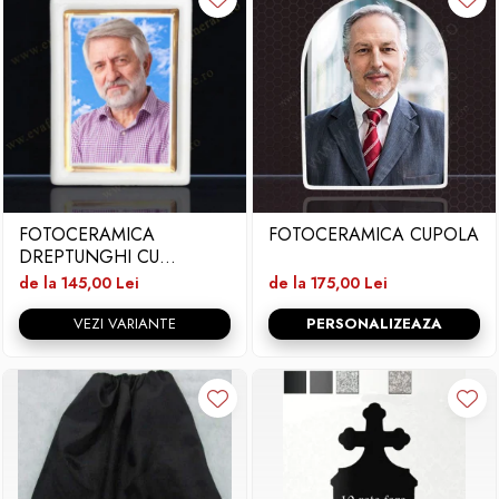
FOTOCERAMICA
FOTOCERAMICA CUPOLA
DREPTUNGHI CU
BORDURA SI FIR
de la 145,00 Lei
de la 175,00 Lei
VEZI VARIANTE
PERSONALIZEAZA