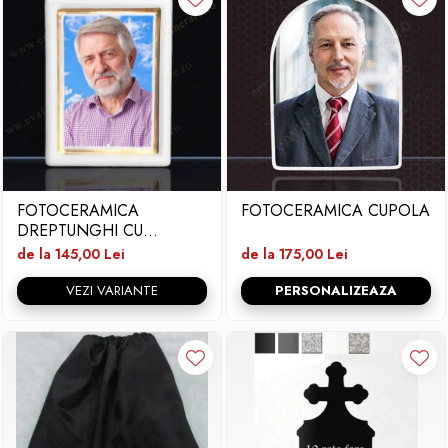
FOTOCERAMICA
FOTOCERAMICA CUPOLA
DREPTUNGHI CU
BORDURA SI FIR
de la 145,00 Lei
de la 175,00 Lei
VEZI VARIANTE
PERSONALIZEAZA