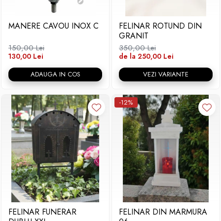
Placa memoriala
MANERE CAVOU INOX C
FELINAR ROTUND DIN
Placute ABS personalizate
GRANIT
Solutii intretinere granit si
150,00 Lei
350,00 Lei
marmura
130,00 Lei
de la 250,00 Lei
ADAUGA IN COS
VEZI VARIANTE
-12%
FELINAR FUNERAR
FELINAR DIN MARMURA