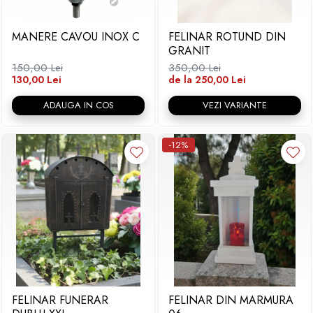
Placa memoriala
MANERE CAVOU INOX C
FELINAR ROTUND DIN
Placute ABS personalizate
GRANIT
Solutii intretinere granit si
150,00 Lei
350,00 Lei
marmura
130,00 Lei
de la 250,00 Lei
ADAUGA IN COS
VEZI VARIANTE
-12%
FELINAR FUNERAR
FELINAR DIN MARMURA