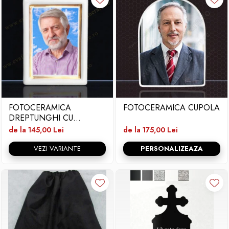
FOTOCERAMICA
FOTOCERAMICA CUPOLA
DREPTUNGHI CU
BORDURA SI FIR
de la 145,00 Lei
de la 175,00 Lei
VEZI VARIANTE
PERSONALIZEAZA