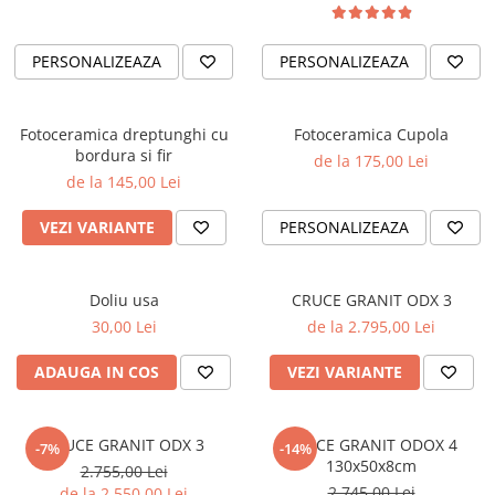
PERSONALIZEAZA
PERSONALIZEAZA
Fotoceramica dreptunghi cu
Fotoceramica Cupola
bordura si fir
de la 175,00 Lei
de la 145,00 Lei
VEZI VARIANTE
PERSONALIZEAZA
Doliu usa
CRUCE GRANIT ODX 3
30,00 Lei
de la 2.795,00 Lei
ADAUGA IN COS
VEZI VARIANTE
CRUCE GRANIT ODX 3
CRUCE GRANIT ODOX 4
-7%
-14%
130x50x8cm
2.755,00 Lei
2.745,00 Lei
de la 2.550,00 Lei