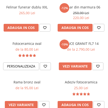
Placa memoriala
Felinar funerar dublu XXL
Felinar din marmura 06
-12%
Placute ABS personalizate
265,00 Lei
250,00 Lei
220,00 Lei
Solutii intretinere granit si
marmura
ADAUGA IN COS
ADAUGA IN COS
Fotoceramica oval
CRUCE GRANIT FL7 14
-19%
de la 80,00 Lei
de la 2.790,00 Lei
PERSONALIZEAZA
VEZI VARIANTE
Rama bronz oval
Adeziv fotoceramica
de la 95,00 Lei
25,00 Lei
VEZI VARIANTE
ADAUGA IN COS