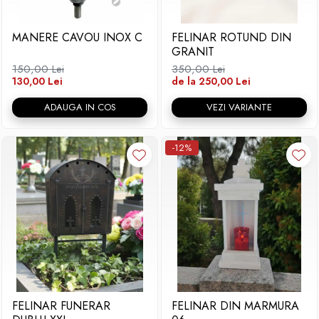
Placa memoriala
MANERE CAVOU INOX C
FELINAR ROTUND DIN
Placute ABS personalizate
GRANIT
Solutii intretinere granit si
150,00 Lei
350,00 Lei
marmura
130,00 Lei
de la 250,00 Lei
ADAUGA IN COS
VEZI VARIANTE
-12%
FELINAR FUNERAR
FELINAR DIN MARMURA