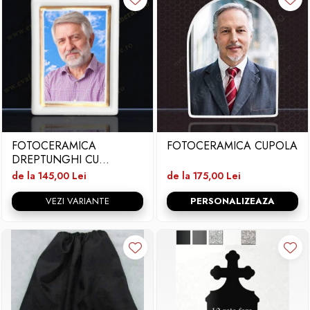
FOTOCERAMICA
FOTOCERAMICA CUPOLA
DREPTUNGHI CU
BORDURA SI FIR
de la 145,00 Lei
de la 175,00 Lei
VEZI VARIANTE
PERSONALIZEAZA